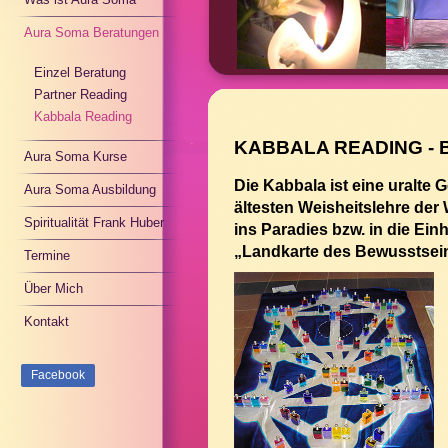
Aura Soma Beratungen
Einzel Beratung
Partner Reading
Kabbala Reading
KABBALA READING - 
Aura Soma Kurse
Die Kabbala ist eine uralte 
Aura Soma Ausbildung
ältesten Weisheitslehre de
Spiritualität Frank Huber
ins Paradies bzw. in die Ein
„Landkarte des Bewusstsei
Termine
Über Mich
Kontakt
Facebook