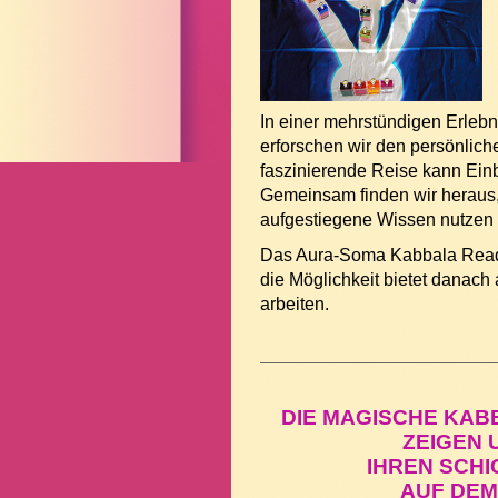
In einer mehrstündigen Erle
erforschen wir den persönlic
faszinierende Reise kann Einb
Gemeinsam finden wir heraus,
aufgestiegene Wissen nutzen
Das Aura-Soma Kabbala Reading
die Möglichkeit bietet danac
arbeiten.
DIE MAGISCHE KAB
ZEIGEN 
IHREN SCH
AUF DEM