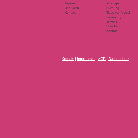
Termine
Ausflüge
Über Mich
Buchung
Kontakt
Tipps von A bis Z
Betreuung
Termine
Über Mich
Kontakt
Kontakt
|
Impressum
|
AGB
|
Datenschutz