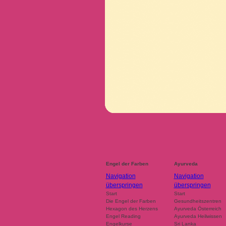
Engel der Farben
Ayurveda
Navigation
Navigation
überspringen
überspringen
Start
Start
Die Engel der Farben
Gesundheitszentren
Hexagon des Herzens
Ayurveda Österreich
Engel Reading
Ayurveda Heilwissen
Engelkurse
Sri Lanka