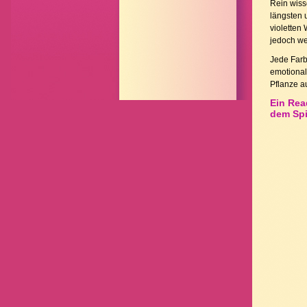
Rein wiss
längsten 
violetten
jedoch we
Jede Farb
emotional
Pflanze a
Ein Rea
dem Spi