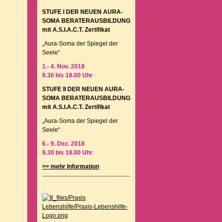
STUFE I DER NEUEN AURA-
SOMA BERATERAUSBILDUNG
mit A.S.I.A.C.T. Zertifikat
„Aura-Soma der Spiegel der
Seele“
1.- 4. Nov. 2018
9.30 bis 18.00 Uhr
STUFE II DER NEUEN AURA-
SOMA BERATERAUSBILDUNG
mit A.S.I.A.C.T. Zertifikat
„Aura-Soma der Spiegel der
Seele“
6.- 9. Dez. 2018
9.30 bis 18.00 Uhr
>> mehr Information