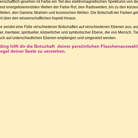
enschaftlich gesehen ist Farbe ein Teil des elektromagnetischen Spektrums von d
und energetisierendsten Wellen der Farbe Rot, den Radiowellen, bis zu den kürzes
 Wellen, den Gamma Strahlen und kosmischen Wellen. Die Botschaft der Farben ge
it über den wissenschaftlichen Aspekt hinaus.
e sendet eine Fülle verschiedener Botschaften auf verschiedenen Ebenen aus, au
er, mentaler, spiritueller, körperlicher und symbolischer Ebene, die von Mensch, Ti
uch auf unterschiedlichen Ebenen empfangen und umgesetzt werden.
ding hilft dir die Botschaft deiner persönlichen Flaschenauswahl
egel deiner Seele zu verstehen.