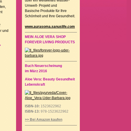
über ein weltweites Wasser-
en
Umwelt- Projekt und
ten,
Basische Produkte für Ihre
ht
Schönheit und Ihre Gesundheit.
f
www.aurasoma.sanuslife.com
er und
MEIN ALOE VERA SHOP
FOREVER LIVING PRODUCTS
,
Buch Neuerscheinung
im März 2016
Aloe Vera: Beauty Gesundheit
Lebenskraft
ISBN-10:
1523622962
ISBN-13:
978-1523622962
>> Bei Amazon kaufen