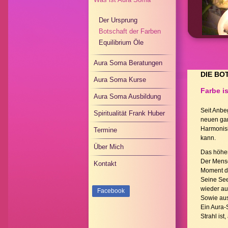
Der Ursprung
Botschaft der Farben
Equilibrium Öle
Aura Soma Beratungen
DIE BO
Aura Soma Kurse
Farbe i
Aura Soma Ausbildung
Seit Anbe
Spiritualität Frank Huber
neuen gan
Harmonisi
Termine
kann.
Über Mich
Das höher
Der Mensc
Kontakt
Moment di
Seine See
wieder au
Facebook
Sowie aus
Ein Aura-
Strahl ist