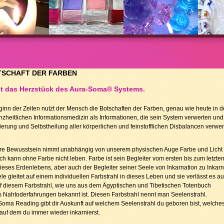
TSCHAFT DER FARBEN
st das Herzstück des Aura-Soma® Systems.
ginn der Zeiten nutzt der Mensch die Botschaften der Farben, genau wie heute in d
zheitlichen Informationsmedizin als Informationen, die sein System verwerten und
erung und Selbstheilung aller körperlichen und feinstofflichen Disbalancen verw
e Bewusstsein nimmt unabhängig von unserem physischen Auge Farbe und Licht 
h kann ohne Farbe nicht leben. Farbe ist sein Begleiter vom ersten bis zum letzte
eses Erdenlebens, aber auch der Begleiter seiner Seele von Inkarnation zu Inkarn
le gleitet auf einem individuellen Farbstrahl in dieses Leben und sie verlässt es a
f diesem Farbstrahl, wie uns aus dem Ägyptischen und Tibetischen Totenbuch
 Nahtoderfahrungen bekannt ist. Diesen Farbstrahl nennt man Seelenstrahl.
Soma Reading gibt dir Auskunft auf welchem Seelenstrahl du geboren bist, welche
, auf dem du immer wieder inkarnierst.