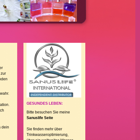
er
 zur
enden
wahr.
n
GESUNDES LEBEN:
ation.
uch
Bitte besuchen Sie meine
Sanuslife Seite
s dein
Sie finden mehr über
Trinkwasseroptimierung,