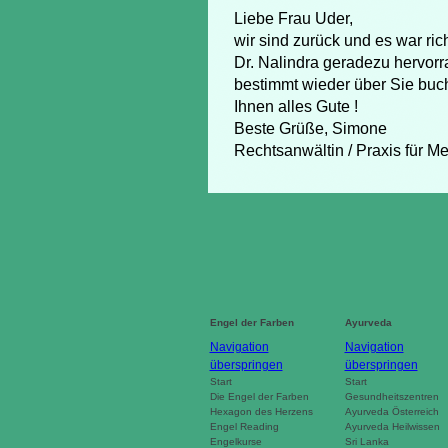
Liebe Frau Uder,
wir sind zurück und es war ri
Dr. Nalindra geradezu hervorr
bestimmt wieder über Sie bu
Ihnen alles Gute !
Beste Grüße, Simone
Rechtsanwältin / Praxis für Me
Engel der Farben
Ayurveda
Navigation
Navigation
überspringen
überspringen
Start
Start
Die Engel der Farben
Gesundheitszentren
Hexagon des Herzens
Ayurveda Österreich
Engel Reading
Ayurveda Heilwissen
Engelkurse
Sri Lanka