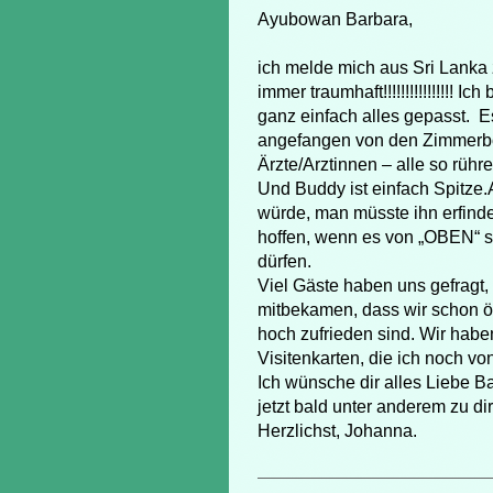
Ayubowan Barbara,
ich melde mich aus Sri Lanka 
immer traumhaft!!!!!!!!!!!!!!!! 
ganz einfach alles gepasst. E
angefangen von den Zimmerboy
Ärzte/Arztinnen – alle so rüh
Und Buddy ist einfach Spitze
würde, man müsste ihn erfinden
hoffen, wenn es von „OBEN“ so
dürfen.
Viel Gäste haben uns gefragt,
mitbekamen, dass wir schon öf
hoch zufrieden sind. Wir habe
Visitenkarten, die ich noch vo
Ich wünsche dir alles Liebe B
jetzt bald unter anderem zu di
Herzlichst, Johanna.