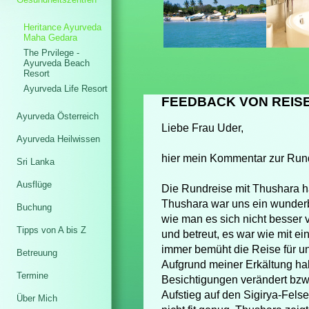
Heritance Ayurveda
Maha Gedara
The Prvilege -
Ayurveda Beach
Resort
Ayurveda Life Resort
FEEDBACK VON REIS
Ayurveda Österreich
Liebe Frau Uder,
Ayurveda Heilwissen
hier mein Kommentar zur Rund
Sri Lanka
Ausflüge
Die Rundreise mit Thushara ha
Thushara war uns ein wunderb
Buchung
wie man es sich nicht besser v
Tipps von A bis Z
und betreut, es war wie mit e
immer bemüht die Reise für un
Betreuung
Aufgrund meiner Erkältung ha
Termine
Besichtigungen verändert bzw
Aufstieg auf den Sigirya-Fels
Über Mich