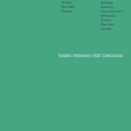
Termine
Ausflüge
Über Mich
Buchung
Kontakt
Tipps von A bis Z
Betreuung
Termine
Über Mich
Kontakt
Kontakt
|
Impressum
|
AGB
|
Datenschutz