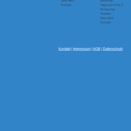
Über Mich
Buchung
Kontakt
Tipps von A bis Z
Betreuung
Termine
Über Mich
Kontakt
Kontakt
|
Impressum
|
AGB
|
Datenschutz