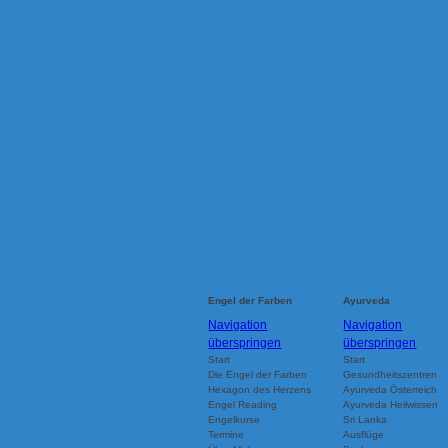
Engel der Farben
Ayurveda
Navigation
Navigation
überspringen
überspringen
Start
Start
Die Engel der Farben
Gesundheitszentren
Hexagon des Herzens
Ayurveda Österreich
Engel Reading
Ayurveda Heilwissen
Engelkurse
Sri Lanka
Termine
Ausflüge