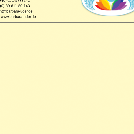
9-(0)-171-5773242
-(0)-89-611-80-143
cht@barbara-uder.de
 www.barbara-uder.de