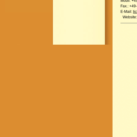
Mobil: +4
Fax.: +49
E-Mail:
li
Website: