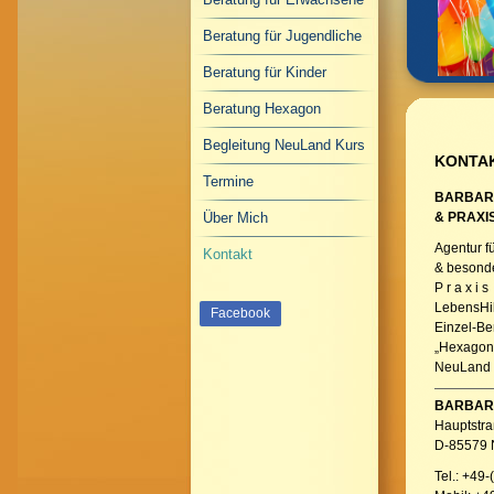
Beratung für Jugendliche
Beratung für Kinder
Beratung Hexagon
Begleitung NeuLand Kurs
KONTA
Termine
BARBAR
Über Mich
& PRAXI
Agentur f
Kontakt
& besonde
P r a x i 
LebensHil
Facebook
Einzel-Be
„Hexagon
NeuLand 
BARBAR
Hauptstra
D-85579 
Tel.: +49