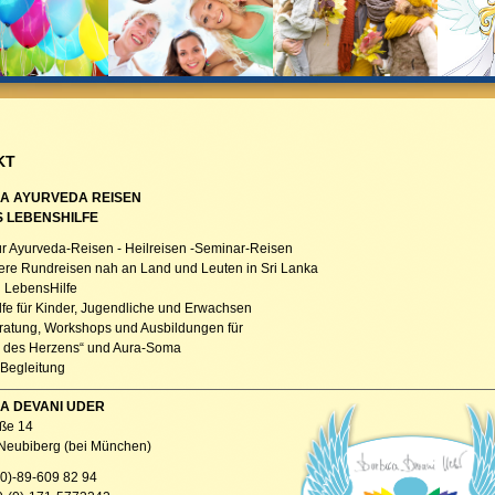
KT
A AYURVEDA REISEN
S LEBENSHILFE
ür Ayurveda-Reisen - Heilreisen -Seminar-Reisen
re Rundreisen nah an Land und Leuten in Sri Lanka
s LebensHilfe
fe für Kinder, Jugendliche und Erwachsen
ratung, Workshops und Ausbildungen für
 des Herzens“ und Aura-Soma
Begleitung
A DEVANI UDER
ße 14
Neubiberg (bei München)
-(0)-89-609 82 94