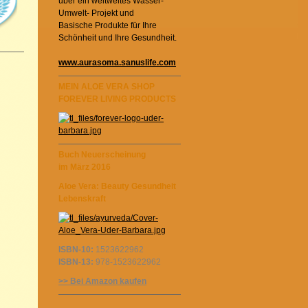
über ein weltweites Wasser-
Umwelt- Projekt und
Basische Produkte für Ihre
Schönheit und Ihre Gesundheit.
www.aurasoma.sanuslife.com
MEIN ALOE VERA SHOP
FOREVER LIVING PRODUCTS
Buch Neuerscheinung
im März 2016
Aloe Vera: Beauty Gesundheit
Lebenskraft
ISBN-10:
1523622962
ISBN-13:
978-1523622962
>> Bei Amazon kaufen