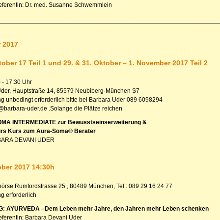
eferentin: Dr. med. Susanne Schwemmlein
 2017
tober 17 Teil 1 und 29. & 31. Oktober – 1. November 2017 Teil 2
0 - 17:30 Uhr
Uder, Hauptstraße 14, 85579 Neubiberg-München S7
 unbedingt erforderlich bitte bei Barbara Uder 089 6098294
t@barbara-uder.de .Solange die Plätze reichen
MA INTERMEDIATE zur Bewusstseinserweiterung &
rs Kurs zum Aura-Soma® Berater
BARA DEVANI UDER
ober 2017 14:30h
örse Rumfordstrasse 25 , 80489 München, Tel.: 089 29 16 24 77
 erforderlich
 AYURVEDA –Dem Leben mehr Jahre, den Jahren mehr Leben schenken
eferentin: Barbara Devani Uder