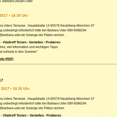
n: Barbara Devani Uder
2017 • 18.30 Uhr
ra Uders Terrasse , Hauptstraße 14 85579 Neubiberg-München S7
 unbedingt erforderlich bitte bei Barbara Uder 089 6098294
t@barbara-uder.de Solange die Plätze reichen
 - Vitaltreff Testen - Genießen - Probieren
hes, viel Information und wichtigen Tipps:
d schlank in den Sommer“
nfo (PDF)
17
 2017 • 18.30 Uhr
ra Uders Terrasse , Hauptstraße 14 85579 Neubiberg-München S7
 unbedingt erforderlich bitte bei Barbara Uder 089 6098294
t@barbara-uder.de Solange die Plätze reichen
 - Vitaltreff Testen – Genießen - Probieren