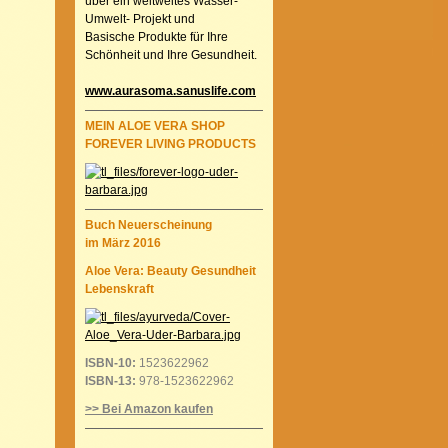
über ein weltweites Wasser-
Umwelt- Projekt und
Basische Produkte für Ihre
Schönheit und Ihre Gesundheit.
www.aurasoma.sanuslife.com
MEIN ALOE VERA SHOP
FOREVER LIVING PRODUCTS
Buch Neuerscheinung
im März 2016
Aloe Vera: Beauty Gesundheit
Lebenskraft
ISBN-10:
1523622962
ISBN-13:
978-1523622962
>> Bei Amazon kaufen