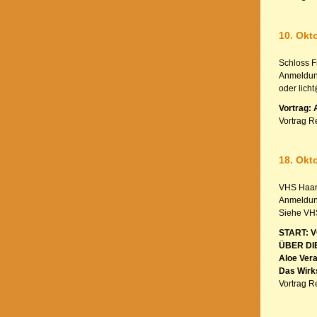
10. Okt
Schloss F
Anmeldung
oder lich
Vortrag: 
Vortrag R
18. Okt
VHS Haar
Anmeldun
Siehe VH
START: 
ÜBER DI
Aloe Vera
Das Wirk
Vortrag R