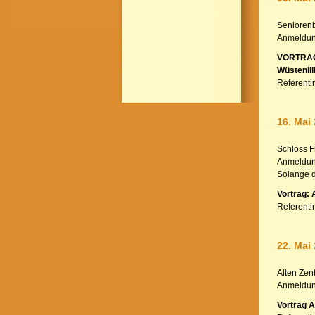
Seniorenb
Anmeldung
VORTRAG
Wüstenlil
Referenti
16. Mai
Schloss F
Anmeldung
Solange d
Vortrag: 
Referenti
22. Mai
Alten Zen
Anmeldung
Vortrag A