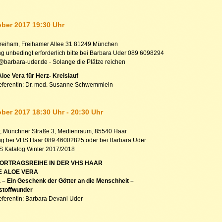
ober 2017 19:30 Uhr
reiham, Freihamer Allee 31 81249 München
 unbedingt erforderlich bitte bei Barbara Uder 089 6098294
t@barbara-uder.de - Solange die Plätze reichen
Aloe Vera für Herz- Kreislauf
eferentin: Dr. med. Susanne Schwemmlein
ober 2017 18:30 Uhr - 20:30 Uhr
, Münchner Straße 3, Medienraum, 85540 Haar
g bei VHS Haar 089 46002825 oder bei Barbara Uder
S Katalog Winter 2017/2018
VORTRAGSREIHE IN DER VHS HAAR
E ALOE VERA
 – Ein Geschenk der Götter an die Menschheit –
stoffwunder
eferentin: Barbara Devani Uder