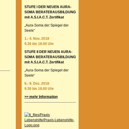
STUFE I DER NEUEN AURA-
SOMA BERATERAUSBILDUNG
mit A.S.I.A.C.T. Zertifikat
„Aura-Soma der Spiegel der
Seele“
1.- 4. Nov. 2018
9.30 bis 18.00 Uhr
STUFE II DER NEUEN AURA-
SOMA BERATERAUSBILDUNG
mit A.S.I.A.C.T. Zertifikat
„Aura-Soma der Spiegel der
Seele“
6.- 9. Dez. 2018
9.30 bis 18.00 Uhr
>> mehr Information