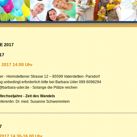
E 2017
017
l 2017 14:00 Uhr
er - Heimstettener Strasse 12 – 85599 Vaterstetten- Parsdorf
 unbedingt erforderlich bitte bei Barbara Uder 089 6098294
t@barbara-uder.de - Solange die Plätze reichen
Wechseljahre - Zeit des Wandels
eferentin: Dr. med. Susanne Schwemmlein
7
 2017 14.30-16.00 Uhr