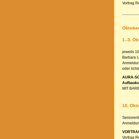
Vortrag R
Oktober
1.-3. Ok
jeweils 1
Barbara 
Anmeldung
oder lich
AURA-SO
Aufbauku
MIT BAR
10. Okt
Seniorenb
Anmeldung
VORTRAG:
Vortrag R