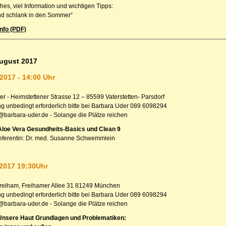
hes, viel Information und wichtigen Tipps:
d schlank in den Sommer“
nfo (PDF)
August 2017
 2017 - 14:00 Uhr
er - Heimstettener Strasse 12 – 85599 Vaterstetten- Parsdorf
 unbedingt erforderlich bitte bei Barbara Uder 089 6098294
t@barbara-uder.de - Solange die Plätze reichen
Aloe Vera Gesundheits-Basics und Clean 9
eferentin: Dr. med. Susanne Schwemmlein
i 2017 19:30Uhr
reiham, Freihamer Allee 31 81249 München
 unbedingt erforderlich bitte bei Barbara Uder 089 6098294
t@barbara-uder.de - Solange die Plätze reichen
 Unsere Haut Grundlagen und Problematiken: