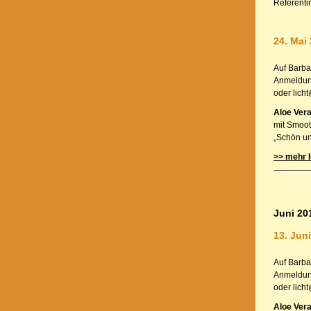
Referenti
24. Mai 
Auf Barba
Anmeldung
oder lich
Aloe Vera
mit Smoot
„Schön un
>> mehr I
Juni 20
13. Juni
Auf Barba
Anmeldung
oder lich
Aloe Vera