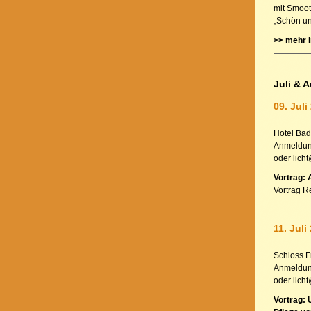
mit Smoot
„Schön un
>> mehr I
Juli & 
09. Juli
Hotel Bad
Anmeldung
oder lich
Vortrag: 
Vortrag R
11. Jul
Schloss F
Anmeldung
oder lich
Vortrag: