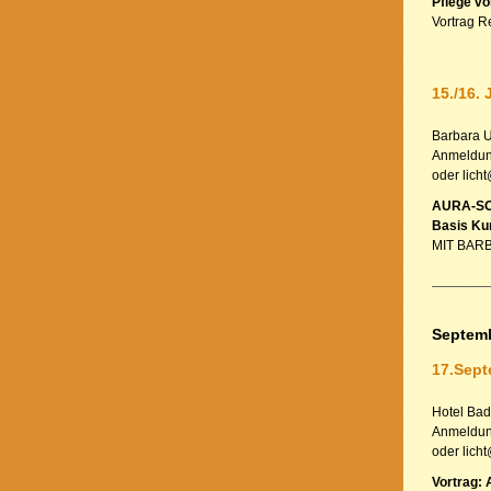
Pflege vo
Vortrag R
15./16. 
Barbara 
Anmeldung
oder lich
AURA-SO
Basis Ku
MIT BAR
Septem
17.Sept
Hotel Bad
Anmeldung
oder lich
Vortrag: 