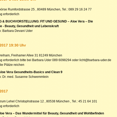
örse Rumfordstrasse 25 , 80489 München, Tel.: 089 29 16 24 77
 erforderlich
 & BUCHVORSTELLUNG: FIT UND GESUND – Aloe Vera – Die
ie - Beauty, Gesundheit und Lebenskraft
n: Barbara Devani Uder
 2017 19:30 Uhr
reiham, Freihamer Allee 31 81249 München
 erforderlich bitte bei Barbara Uder 089 6098294 oder licht@barbara-uder.de
ie Plätze reichen
Aloe Vera Gesundheits-Basics und Clean 9
n: Dr. med. Susanne Schwemmlein
 2017
trum Lehel Christophstrasse 12 , 80538 München , Tel.: 45 21 64 101
 erforderlich
loe Vera – Das Wundermittel für Beauty, Gesundheit und Wohlbefinden