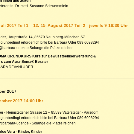
n innen und außen
eferentin: Dr. med. Susanne Schwemmlein
Juli 2017 Teil 1 – 12.-15. August 2017 Teil 2 - jeweils 9-16:30 Uhr
Uder, Hauptstraße 14, 85579 Neubiberg-München S7
 unbedingt erforderlich bitte bei Barbara Uder 089 6098294
t@barbara-uder.de Solange die Plätze reichen
MA GRUNDKURS Kurs zur Bewusstseinserweiterung &
rs zum Aura-Soma® Berater
BARA DEVANI UDER
ber 2017
ember 2017 14:00 Uhr
er - Heimstettener Strasse 12 – 85599 Vaterstetten- Parsdorf
 unbedingt erforderlich bitte bei Barbara Uder 089 6098294
t@barbara-uder.de - Solange die Plätze reichen
Aloe Vera - Kinder, Kinder